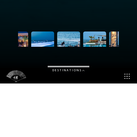
DESTINATIONS
Niché dans le prestigieux Abaton Island Resort & Spa, le
Buddha-Bar Beach Crète est à la fois un beach club cool &
chic, un restaurant raffiné, et un lieu de vie incomparable.