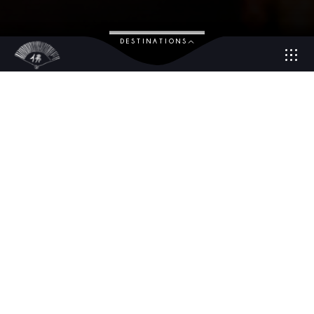
DESTINATIONS
Restaurant aux multiples récompenses, le Karma Kafé Dubaï, est
situé au cœur du célèbre Souk Al Bahar, en plein Downtown
Dubaï. Avec une vue incomparable sur les grandioses « Dubai
Fountains» ainsi que sur l’emblématique Burj Khalifa, la
plusgrande tour du monde, le Karma Kafé vous offre expérience
véritablement magique dans un décorum unique. Sa cuisine «
fusion asiatique » propose des créations uniques et innovantes.
Emerveillez vos papilles dans un voyage culinaire moderne et
rafraîchissant aux saveurs Pacific Rim.