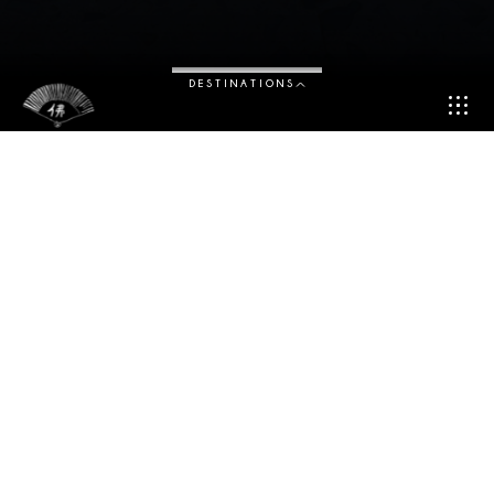
DESTINATIONS
Offrez-vous, ainsi qu’à vos proches, une expérience inoubliable
au sein du nouveau Buddha-Bar Beach by Buddha-Bar au Sugar
Beach, un hôtel de luxe signé Sun Resorts, à l’ile Maurice. Ce
beach club au charme bohème chic propose à ses clients une
expérience paradisiaque agrémentée de plats gastronomiques
contemporains, de cocktails sensationnels et d’un voyage
musical unique signé Buddha-Bar.