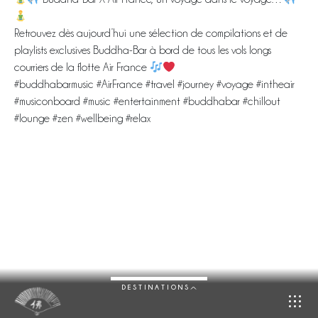
Retrouvez dès aujourd’hui une sélection de compilations et de
playlists exclusives Buddha-Bar à bord de tous les vols longs
courriers de la flotte Air France
#buddhabarmusic #AirFrance #travel #journey #voyage #intheair
#musiconboard #music #entertainment #buddhabar #chillout
#lounge #zen #wellbeing #relax
DESTINATIONS