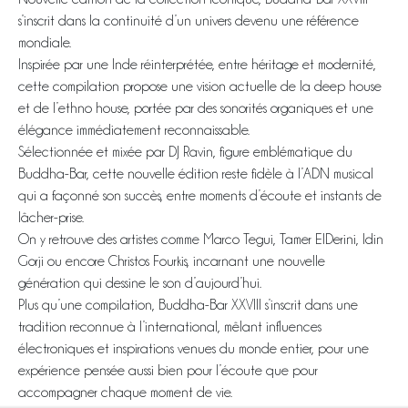
s’inscrit dans la continuité d’un univers devenu une référence
mondiale.
Inspirée par une Inde réinterprétée, entre héritage et modernité,
cette compilation propose une vision actuelle de la deep house
et de l’ethno house, portée par des sonorités organiques et une
élégance immédiatement reconnaissable.
Sélectionnée et mixée par DJ Ravin, figure emblématique du
Buddha-Bar, cette nouvelle édition reste fidèle à l’ADN musical
qui a façonné son succès, entre moments d’écoute et instants de
lâcher-prise.
On y retrouve des artistes comme Marco Tegui, Tamer ElDerini, Idin
Gorji ou encore Christos Fourkis, incarnant une nouvelle
génération qui dessine le son d’aujourd’hui.
Plus qu’une compilation, Buddha-Bar XXVIII s’inscrit dans une
tradition reconnue à l’international, mêlant influences
électroniques et inspirations venues du monde entier, pour une
expérience pensée aussi bien pour l’écoute que pour
accompagner chaque moment de vie.