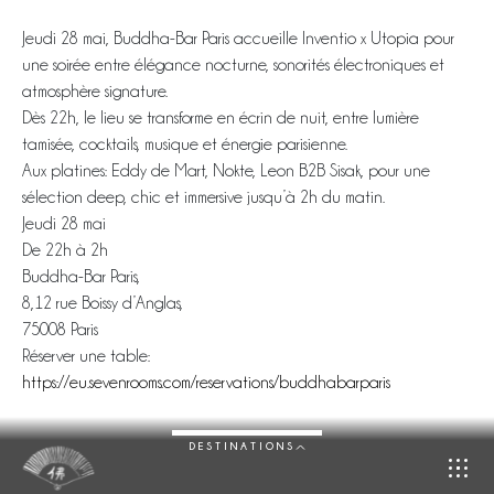
Jeudi 28 mai, Buddha-Bar Paris accueille Inventio x Utopia pour
une soirée entre élégance nocturne, sonorités électroniques et
atmosphère signature.
Dès 22h, le lieu se transforme en écrin de nuit, entre lumière
tamisée, cocktails, musique et énergie parisienne.
Aux platines: Eddy de Mart, Nokte, Leon B2B Sisak, pour une
sélection deep, chic et immersive jusqu’à 2h du matin.
Jeudi 28 mai
De 22h à 2h
Buddha-Bar Paris,
8,12 rue Boissy d’Anglas,
75008 Paris
Réserver une table:
https://eu.sevenrooms.com/reservations/buddhabarparis
DESTINATIONS