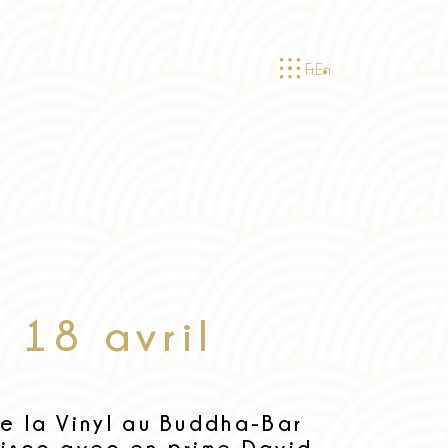
Fr
En
i 18 avril
de la Vinyl au Buddha-Bar
disco avec en prime David