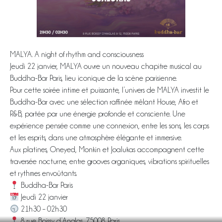
MALYA. A night of rhythm and consciousness
Jeudi 22 janvier, MALYA ouvre un nouveau chapitre musical au
Buddha-Bar Paris, lieu iconique de la scène parisienne.
Pour cette soirée intime et puissante, l’univers de MALYA investit le
Buddha-Bar avec une sélection raffinée mêlant House, Afro et
R&B, portée par une énergie profonde et consciente. Une
expérience pensée comme une connexion, entre les sons, les corps
et les esprits, dans une atmosphère élégante et immersive.
Aux platines, Oneyed, Monkin et Joalukas accompagnent cette
traversée nocturne, entre grooves organiques, vibrations spirituelles
et rythmes envoûtants.
Buddha-Bar Paris
Jeudi 22 janvier
21h30 – 02h30
8 rue Boissy d’Anglas, 75008 Paris