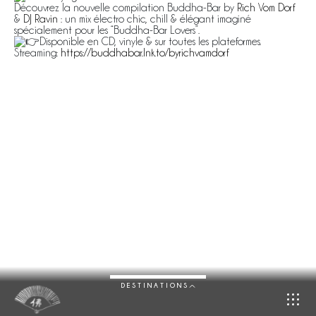
Découvrez la nouvelle compilation Buddha-Bar by
Rich Vom Dorf
&
DJ Ravin
: un mix électro chic, chill & élégant imaginé
spécialement pour les “Buddha-Bar Lovers”.
Disponible en CD, vinyle & sur toutes les plateformes.
Streaming:
https://buddhabar.lnk.to/byrichvamdorf
DESTINATIONS