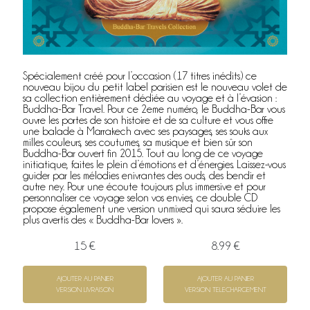
Spécialement créé pour l’occasion (17 titres inédits) ce
nouveau bijou du petit label parisien est le nouveau volet de
sa collection entièrement dédiée au voyage et à l’évasion :
Buddha-Bar Travel. Pour ce 2eme numéro, le Buddha-Bar vous
ouvre les portes de son histoire et de sa culture et vous offre
une balade à Marrakech avec ses paysages, ses souks aux
milles couleurs, ses coutumes, sa musique et bien sûr son
Buddha-Bar ouvert fin 2015. Tout au long de ce voyage
initiatique, faites le plein d’émotions et d’énergies. Laissez-vous
guider par les mélodies enivrantes des ouds, des bendir et
autre ney. Pour une écoute toujours plus immersive et pour
personnaliser ce voyage selon vos envies, ce double CD
propose également une version unmixed qui saura séduire les
plus avertis des « Buddha-Bar lovers ».
15 €
8.99 €
AJOUTER AU PANIER
AJOUTER AU PANIER
VERSION LIVRAISON
VERSION TELECHARGEMENT