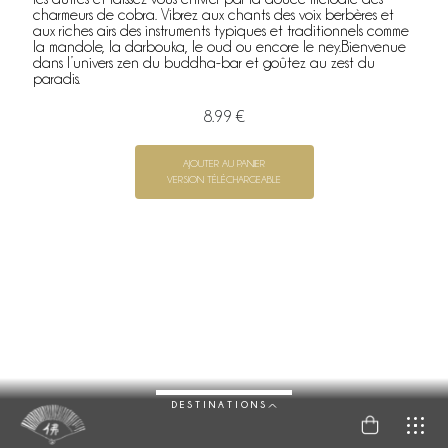
charmeurs de cobra. Vibrez aux chants des voix berbères et
aux riches airs des instruments typiques et traditionnels comme
la mandole, la darbouka, le oud ou encore le ney.Bienvenue
dans l’univers zen du buddha-bar et goûtez au zest du
paradis.
8.99 €
AJOUTER AU PANIER
VERSION TÉLÉCHARGEABLE
DESTINATIONS