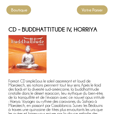
Boutique
Votre Panier
CD – BUDDHATTITUDE IV, HORRIYA
Format: CD simpleSous le soleil assommant et lourd de
Marrakech, ses notions prennent tout leur sens. Après le froid
des fjords et la diversité sud-américaine, la buddhattitude
s’installe dans le désert marocain, lieu mythique du bien-être,
de la tranquillité et de l’évasion avec ce nouvel opus intitulé
: Horriya. Voyagez au rythme des caravanes, du Sahara à
Marrakech, en passant par Casablanca. Suivez les Bédouins
à travers une quinzaine de titres plus envoutants les uns que
les autres et laissez-vous enivrer par la douce mélodie des