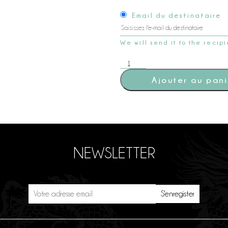
Email du destinataire
We will send it to the recip
quantité
de
Carte
Ajouter au pani
Cadeau
"Brunch
Experience
"
(22)
NEWSLETTER