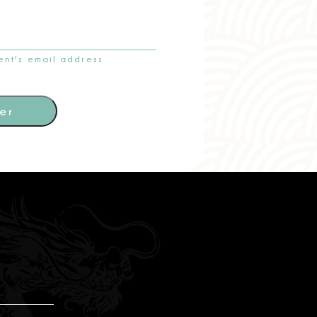
ient's email address
er