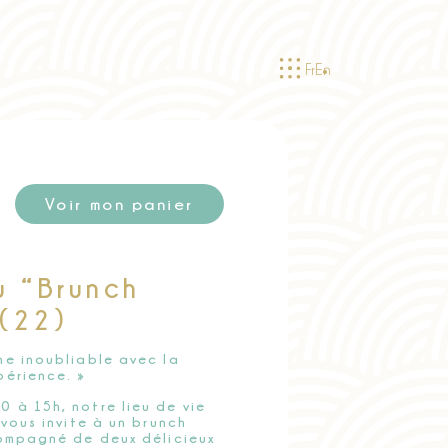
Fr
En
Voir mon panier
 “Brunch
 (22)
he inoubliable avec la
périence. »
 à 15h, notre lieu de vie
vous invite à un brunch
compagné de deux délicieux