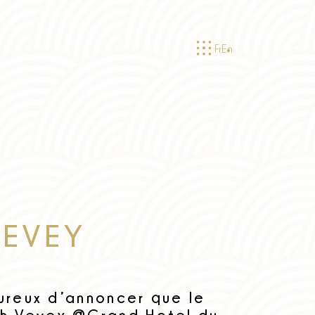
Fr
En
VEVEY
ureux d’annoncer que le
h Vevey @Grand Hotel du