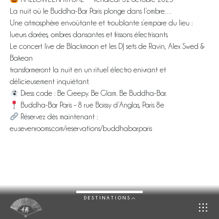
La nuit où le Buddha-Bar Paris plonge dans l’ombre…
Une atmosphère envoûtante et troublante s’empare du lieu :
lueurs dorées, ombres dansantes et frissons électrisants.
Le concert live de Blackmoon et les DJ sets de Ravin, Alex Swed &
Bakean
transformeront la nuit en un rituel électro enivrant et
délicieusement inquiétant.
Dress code : Be Creepy. Be Glam. Be Buddha-Bar.
Buddha-Bar Paris – 8 rue Boissy d’Anglas, Paris 8e
Réservez dès maintenant :
eu.sevenrooms.com/reservations/buddhabarparis
DESTINATIONS